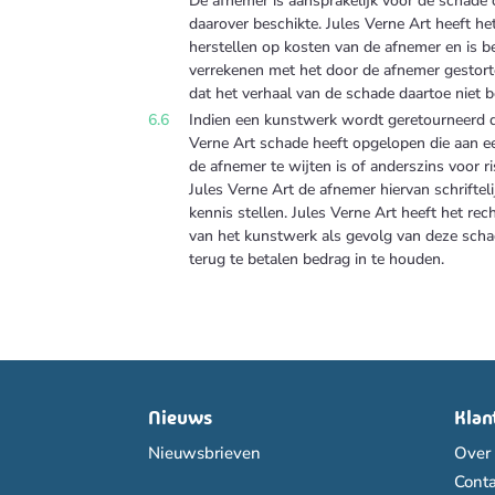
De afnemer is aansprakelijk voor de schade o
daarover beschikte. Jules Verne Art heeft he
herstellen op kosten van de afnemer en is b
verrekenen met het door de afnemer gestort
dat het verhaal van de schade daartoe niet be
Indien een kunstwerk wordt geretourneerd d
Verne Art schade heeft opgelopen die aan ee
de afnemer te wijten is of anderszins voor r
Jules Verne Art de afnemer hiervan schriftelij
kennis stellen. Jules Verne Art heeft het r
van het kunstwerk als gevolg van deze scha
terug te betalen bedrag in te houden.
Nieuws
Klan
Nieuwsbrieven
Over
Conta