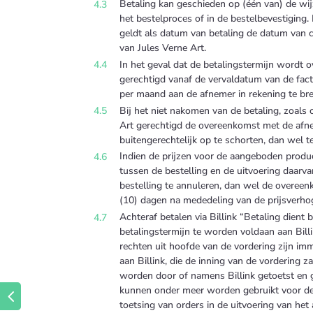
Betaling kan geschieden op (één van) de wij
het bestelproces of in de bestelbevestiging. 
geldt als datum van betaling de datum van c
van Jules Verne Art.
In het geval dat de betalingstermijn wordt o
gerechtigd vanaf de vervaldatum van de fact
per maand aan de afnemer in rekening te br
Bij het niet nakomen van de betaling, zoals
Art gerechtigd de overeenkomst met de afne
buitengerechtelijk op te schorten, dan wel t
Indien de prijzen voor de aangeboden produc
tussen de bestelling en de uitvoering daarva
bestelling te annuleren, dan wel de overeen
(10) dagen na mededeling van de prijsverhog
Achteraf betalen via Billink “Betaling dient 
betalingstermijn te worden voldaan aan Billink
rechten uit hoofde van de vordering zijn i
aan Billink, die de inning van de vordering 
worden door of namens Billink getoetst en 
kunnen onder meer worden gebruikt voor de
←
toetsing van orders in de uitvoering van het