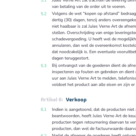
Jules Verne Art zal trachten de levering bi
van betaling van de order uit te voeren.
Volgens de wet “kopen op afstand” bedraagt
dertig (30) dagen, tenzij anders overeengeko
niet haalbaar is zal Jules Verne Art de afneme
stellen. Overschrijding van enige leveringst
schadevergoeding. U heeft wel de mogelijkhe
annuleren, dan wel de overeenkomst kostelo
dat noodzakelijk is. Een eventuele vooruitbe
dagen teruggestort.
Bij ontvangst van de goederen dient de afn
inspecteren op fouten en gebreken en dient 
uur aan Jules Verne Art te melden, telefonis
voldoet het product aan alle eisen en zijn e
Verkoop
Indien is aangetoond, dat de producten nie
beantwoorden, heeft Jules Verne Art de keu
producten tegen retournering daarvan te v
producten, dan wel de factuurwaarde daarvan
Nadat de afnemer de goederen heeft ontvan