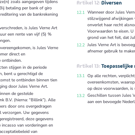
ze(n) zoals aangegeven tijdens
Diversen
Bij betaling per bank of giro
Wanneer door Jules Verne 
reditering van de bankrekening
stilzwijgend afwijkingen
onverlet haar recht alsno
verschreden, is Jules Verne Art
Voorwaarden te eisen. U 
uur een rente van vijf (5) %
grond van het feit, dat J
engen.
Jules Verne Art is bevoeg
 overeengekomen, is Jules Verne
afnemer gebruik te make
mer direct en
e ontbinden.
Toepasselijke 
ten stijgen in de periode
n, bent u gerechtigd de
Op alle rechten, verplich
komst te ontbinden binnen tien
overeenkomsten, waarop 
ing door Jules Verne Art.
op deze voorwaarden, is 
binnen de gestelde
Geschillen tussen Jules 
 B.V. (hierna: “Billink”). Alle
aan een bevoegde Nederl
mmers door ons overgedragen
zal verzorgen. Uw gegevens
geregistreerd, deze gegevens
 incasso van vorderingen en
 acceptatiebeleid van