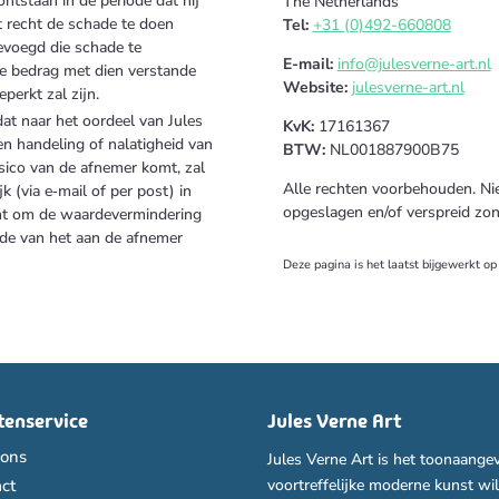
ntstaan in de periode dat hij
The Netherlands
t recht de schade te doen
Tel:
+31 (0)492-660808
evoegd die schade te
E-mail:
info@julesverne-art.nl
e bedrag met dien verstande
Website:
julesverne-art.nl
perkt zal zijn.
at naar het oordeel van Jules
KvK:
17161367
n handeling of nalatigheid van
BTW:
NL001887900B75
isico van de afnemer komt, zal
Alle rechten voorbehouden. Ni
k (via e‑mail of per post) in
opgeslagen en/of verspreid zon
echt om de waardevermindering
de van het aan de afnemer
Deze pagina is het laatst bijgewerkt 
tenservice
Jules Verne Art
 ons
Jules Verne Art is het toonaange
voortreffelijke moderne kunst wi
ct