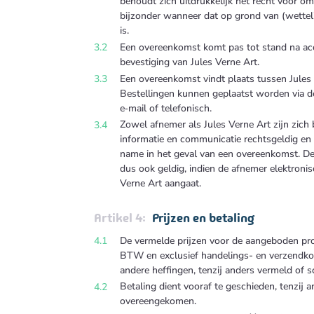
behoudt zich uitdrukkelijk het recht voor om 
bijzonder wanneer dat op grond van (wetteli
is.
Een overeenkomst komt pas tot stand na acce
bevestiging van Jules Verne Art.
Een overeenkomst vindt plaats tussen Jules
Bestellingen kunnen geplaatst worden via 
e‑mail of telefonisch.
Zowel afnemer als Jules Verne Art zijn zich
informatie en communicatie rechtsgeldig en 
name in het geval van een overeenkomst. D
dus ook geldig, indien de afnemer elektron
Verne Art aangaat.
Prijzen en betaling
De vermelde prijzen voor de aangeboden produ
BTW en exclusief handelings- en verzendkos
andere heffingen, tenzij anders vermeld of s
Betaling dient vooraf te geschieden, tenzij an
overeengekomen.