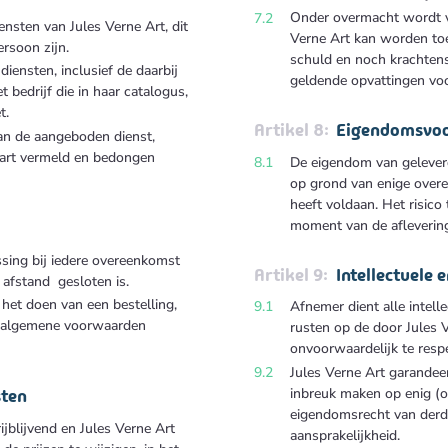
Onder overmacht wordt ve
ensten van Jules Verne Art, dit
Verne Art kan worden toeg
rsoon zijn.
schuld en noch krachtens
diensten, inclusief de daarbij
geldende opvattingen voo
 bedrijf die in haar catalogus,
t.
Eigendomsvo
van de aangeboden dienst,
part vermeld en bedongen
De eigendom van geleverd
op grond van enige overe
heeft voldaan. Het risico
moment van de aflevering
sing bij iedere overeenkomst
Intellectuele
 afstand gesloten is.
het doen van een bestelling,
Afnemer dient alle intell
ze algemene voorwaarden
rusten op de door Jules 
onvoorwaardelijk te resp
Jules Verne Art
garandeer
inbreuk maken op enig (on
sten
eigendomsrecht van derd
ijblijvend en Jules Verne Art
aansprakelijkheid.