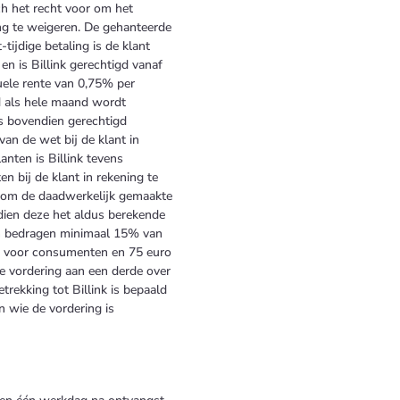
ch het recht voor om het
ng te weigeren. De gehanteerde
t-tijdige betaling is de klant
en is Billink gerechtigd vanaf
uele rente van 0,75% per
 als hele maand wordt
is bovendien gerechtigd
an de wet bij de klant in
anten is Billink tevens
n bij de klant in rekening te
k om de daadwerkelijk gemaakte
ndien deze het aldus berekende
n bedragen minimaal 15% van
 voor consumenten en 75 euro
de vordering aan een derde over
rekking tot Billink is bepaald
n wie de vordering is