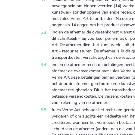
bevoegdheid om binnen veertien (14) werkd
kunstwerk zonder opgave van enige reden, 
met Jules Verne Art te ontbinden. Na deze m
nogmaals 14 dagen om het product daadwerke
Indien de afnemer de overeenkomst wenst te
dit schriftelijk – bij voorkeur per e‑mail of 
Art. De afnemer dient het kunstwerk – altijd
Art – retour te sturen. De afnemer is in dit 
transportkosten verschuldigd van de retour
Indien de afnemer reeds de betalingen heeft
afnemer de overeenkomst met Jules Verne Ar
Verne Art deze betalingen binnen veertien (
het door de afnemer geretourneerde kunstw
afnemer terugbetalen. Dit is het totaalbedra
betaalde verzendkosten. De verzendkosten v
voor rekening van de afnemer.
Jules Verne Art behoudt het recht om geret
weigeren of om slechts een gedeelte van het
crediteren, wanneer het vermoeden bestaat 
schuld van de afnemer (anders dan die van J