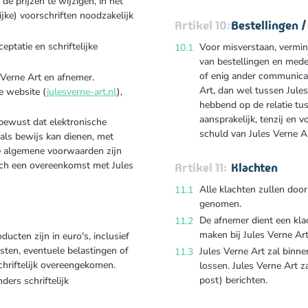
de prijzen te wijzigen, in het
jke) voorschriften noodzakelijk
Bestellingen 
ptatie en schriftelijke
Voor misverstaan, vermin
van bestellingen en mede
of enig ander communicat
 Verne Art en afnemer.
Art, dan wel tussen Jule
de website
(
julesverne-art.nl
),
hebbend op de relatie tus
aansprakelijk, tenzij en 
 bewust dat elektronische
schuld van Jules Verne Ar
als bewijs kan dienen, met
e algemene voorwaarden zijn
isch een overeenkomst met Jules
Klachten
Alle klachten zullen doo
genomen.
De afnemer dient een klac
maken bij Jules Verne Art 
cten zijn in euro's, inclusief
ten, eventuele belastingen of
Jules Verne Art zal binn
chriftelijk overeengekomen.
lossen. Jules Verne Art za
post) berichten.
ders schriftelijk