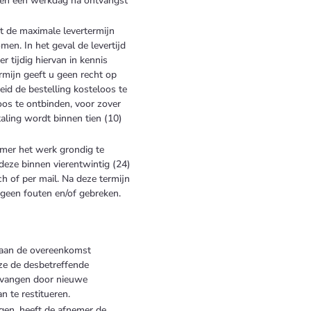
nnen één werkdag na ontvangst
 de maximale levertermijn
men. In het geval de levertijd
r tijdig hiervan in kennis
ermijn geeft u geen recht op
id de bestelling kosteloos te
os te ontbinden, voor zover
taling wordt binnen tien (10)
emer het werk grondig te
deze binnen vierentwintig (24)
ch of per mail. Na deze termijn
r geen fouten en/of gebreken.
t aan de overeenkomst
ze de desbetreffende
ervangen door nieuwe
 te restitueren.
gen, heeft de afnemer de