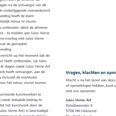
agen na de ontvangst van dit
de onderliggende overeenkomst
elding heeft de klant
lijk retour te sturen.
 ontbinden, dient de afnemer
post – te melden aan Jules Verne
 na overleg met Jules Verne
geval de gemaakte
zending.
 verricht op het moment dat de
t heeft ontbonden, zal Jules
14) dagen nadat Jules Verne Art
Vragen, klachten en op
erk heeft ontvangen, aan de
g inclusief de eventueel
Mocht u na het lezen van deze
oor het retour sturen komen
of opmerkingen hebben, kunt u –
met ons opnemen:
ourneerde kunstwerken te
 reeds betaalde bedrag te
Jules Verne Art
dat het kunstwerk door de
Dolstbeemden 5
ules Verne Art) is beschadigd.
5706 NN Helmond