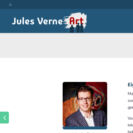

Ei
Ma
zo
ge
←
Vo
int
bek