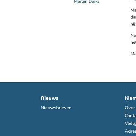
Martijn Derks
Mar
da
hij
Na
he
Ma
Nieuws
Klan
Nieuwsbrieven
Over
Conta
Veel
Adres