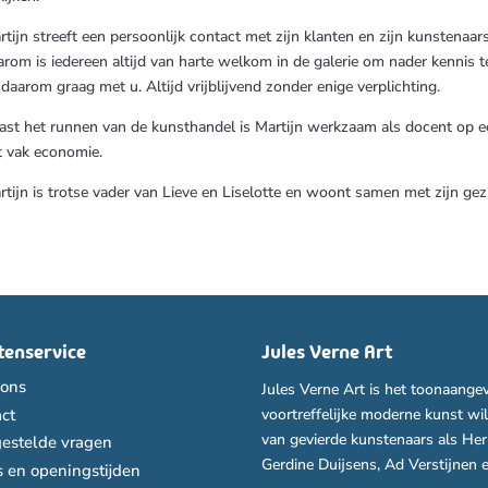
tijn streeft een persoonlijk contact met zijn klanten en zijn kunstenaars
arom is iedereen altijd van harte welkom in de galerie om nader kennis 
 daarom graag met u. Altijd vrijblijvend zonder enige verplichting.
ast het runnen van de kunsthandel is Martijn werkzaam als docent op ee
t vak economie.
rtijn is trotse vader van Lieve en Liselotte en woont samen met zijn ge
tenservice
Jules Verne Art
 ons
Jules Verne Art is het toonaange
voortreffelijke moderne kunst wi
ct
van gevierde kunstenaars als He
gestelde vragen
Gerdine Duijsens, Ad Verstijnen e
 en openingstijden