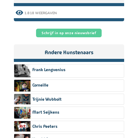

1.818 WEERGAVEN
Schrijf in op onze nieuwsbrief
Andere Kunstenaars
Frank Lengvenius
Corneille
Trijnie Wubbolt
Mart Seijkens
Chris Peeters