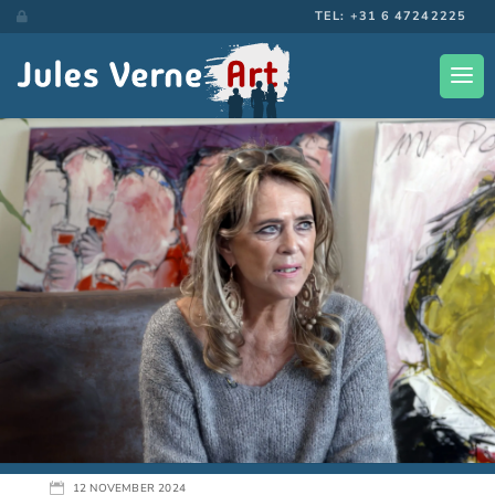
TEL: +31 6 47242225


12 NOVEMBER 2024